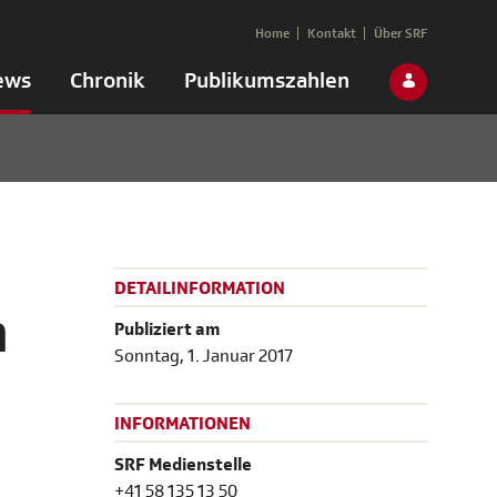
Home
Kontakt
Über SRF
ews
Chronik
Publikumszahlen
DETAILINFORMATION
n
Publiziert am
Sonntag, 1. Januar 2017
INFORMATIONEN
SRF Medienstelle
+41 58 135 13 50