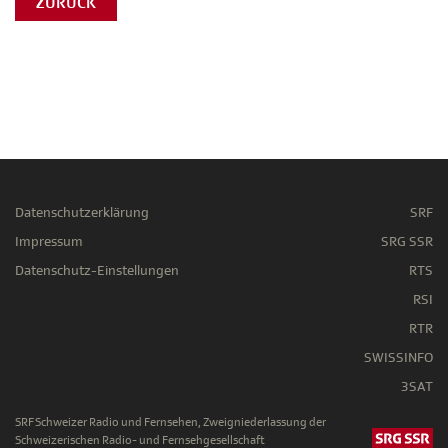
ZURÜCK
Datenschutzerklärung
SRF
Impressum
SRG SSR
Datenschutz-Einstellungen
RTS
RSI
RTR
SWISSINFO
3SAT
SRF Schweizer Radio und Fernsehen, Zweigniederlassung der
Schweizerischen Radio- und Fernsehgesellschaft