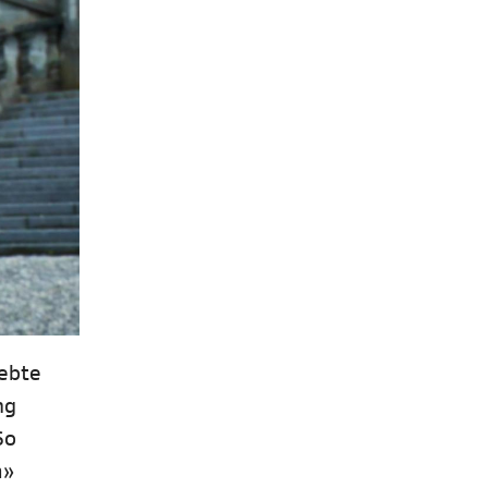
lebte
ng
So
m»