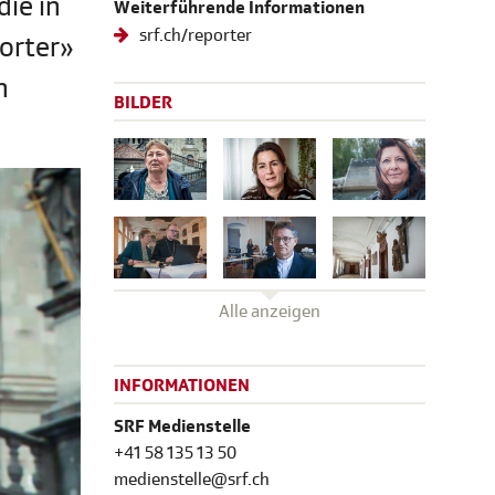
die in
Weiterführende Informationen
srf.ch/reporter
porter»
n
BILDER
Alle anzeigen
INFORMATIONEN
SRF Medienstelle
+41 58 135 13 50
medienstelle@srf.ch