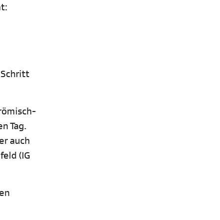
t:
Schritt
 römisch-
en Tag.
ber auch
eld (IG
hen