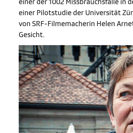
einer der 1002 Missbrauchsfälle in d
einer Pilotstudie der Universität Z
von SRF-Filmemacherin Helen Arnet
Gesicht.