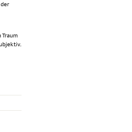
 der
n Traum
ubjektiv.