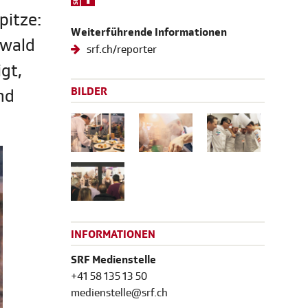
pitze:
Weiterführende Informationen
nwald
srf.ch/reporter
gt,
BILDER
nd
INFORMATIONEN
SRF Medienstelle
+41 58 135 13 50
medienstelle@srf.ch