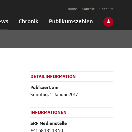
Home
Kontakt
Über SRF
ews
Chronik
Publikumszahlen
DETAILINFORMATION
Publiziert am
Sonntag, 1. Januar 2017
INFORMATIONEN
SRF Medienstelle
+41 58 135 13 50