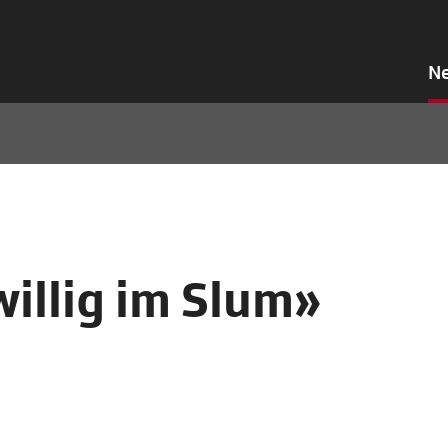
N
willig im Slum»