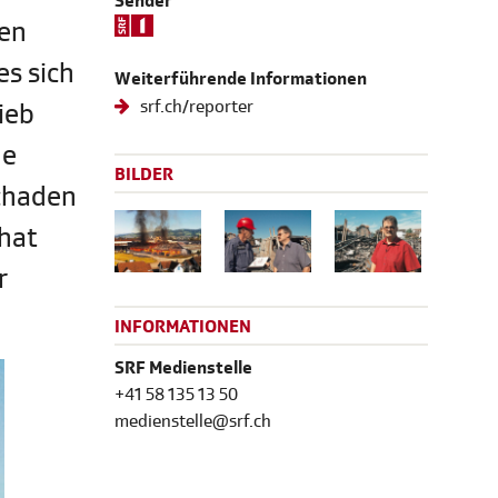
Sender
ten
s sich
Weiterführende Informationen
srf.ch/reporter
ieb
de
BILDER
schaden
 hat
r
INFORMATIONEN
SRF Medienstelle
+41 58 135 13 50
medienstelle@srf.ch