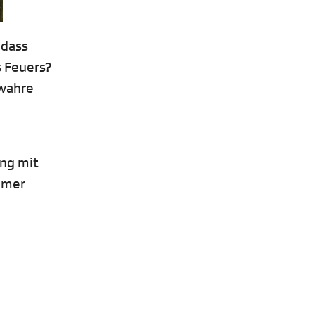
 dass
s Feuers?
 wahre
ang mit
mmer