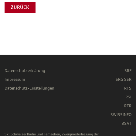
ZURÜCK
Datenschutzerklärung
SRF
Impressum
SRG SSR
Datenschutz-Einstellungen
RTS
RSI
RTR
SWISSINFO
3SAT
SRF Schweizer Radio und Fernsehen, Zweigniederlassung der