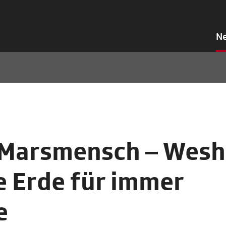
N
 Marsmensch – Wesh
e Erde für immer
e