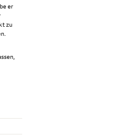
be er
r
akt zu
en.
assen,