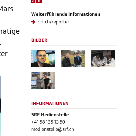
 Mars
Weiterführende Informationen
srf.ch/reporter
natige
BILDER
.
ter
INFORMATIONEN
SRF Medienstelle
+41 58 135 13 50
medienstelle@srf.ch