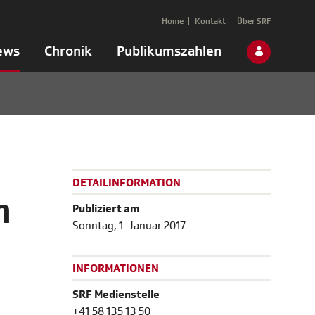
Home
Kontakt
Über SRF
ews
Chronik
Publikumszahlen
DETAILINFORMATION
m
Publiziert am
Sonntag, 1. Januar 2017
INFORMATIONEN
SRF Medienstelle
+41 58 135 13 50