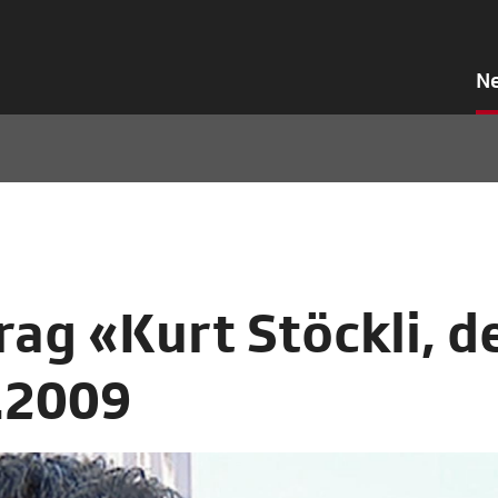
N
ag «Kurt Stöckli, d
1.2009