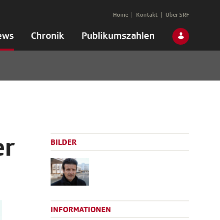
Home
Kontakt
Über SRF
ews
Chronik
Publikumszahlen
er
BILDER
INFORMATIONEN