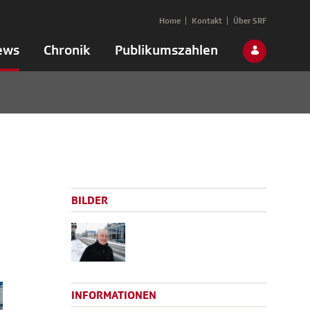
Home
Kontakt
Über SRF
ews
Chronik
Publikumszahlen
BILDER
INFORMATIONEN