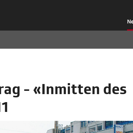
N
ag - «Inmitten des
11