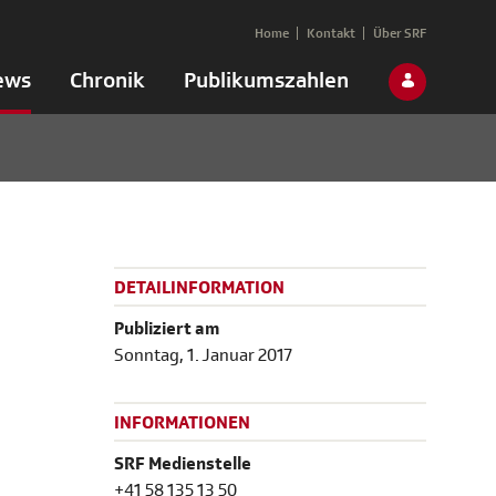
Home
Kontakt
Über SRF
ews
Chronik
Publikumszahlen
DETAILINFORMATION
Publiziert am
Sonntag, 1. Januar 2017
INFORMATIONEN
SRF Medienstelle
+41 58 135 13 50