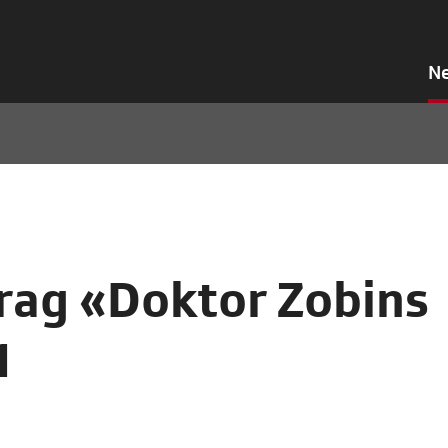
N
rag «Doktor Zobins
1