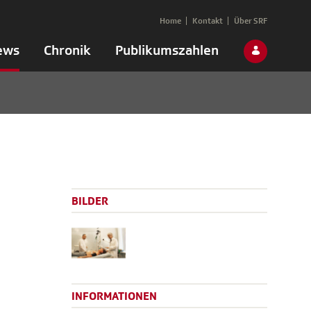
Home
Kontakt
Über SRF
ews
Chronik
Publikumszahlen
BILDER
INFORMATIONEN