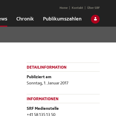
Home
Kontakt
Über SRF
ews
Chronik
Publikumszahlen
DETAILINFORMATION
Publiziert am
Sonntag, 1. Januar 2017
INFORMATIONEN
SRF Medienstelle
+41 58 135 13 50