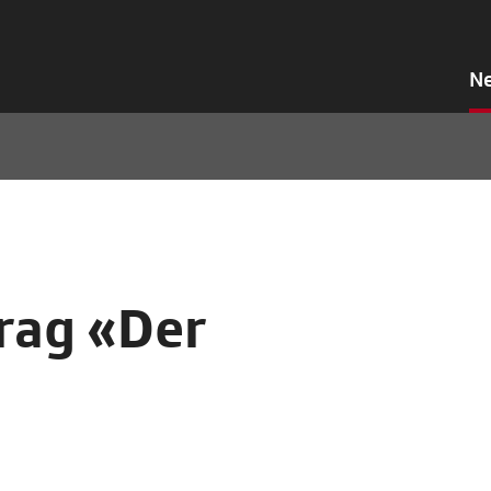
N
rag «Der