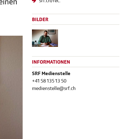
 einen
srf.ch/rec.
BILDER
INFORMATIONEN
SRF Medienstelle
+41 58 135 13 50
medienstelle@srf.ch