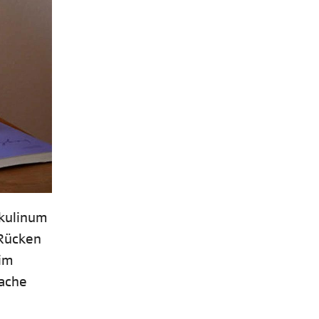
skulinum
 Rücken
 im
rache