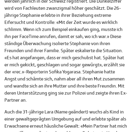
werden jährlich in der Schweiz registriert. Die Dunkelziffer
wird von Fachleuten zwanzigmal höher geschätzt. Die 26-
jährige Stephanie erlebte in ihrer Beziehung extreme
Eifersucht und Kontrolle: «Mit der Zeit wurde es wirklich
schlimm. Wenn ich zum Beispiel einkaufen ging, musste ich
ihn per FaceTime anrufen, damit er sah, wo ich war.» Diese
ständige Überwachung isolierte Stephanie von ihren
Freunden und ihrer Familie. Später eskalierte die Situation.
«Es hat angefangen, dass er mich geschubst hat. Später hat
er mich gekickt, geschlagen und sogar gewürgt», erzählt sie
der «rec.»-Reporterin Sofika Yogarasa. Stephanie hatte
Angst und schämte sich, nahm aber all ihren Mut zusammen
und wandte sich an ihre Mutter und ihre beste Freundin. Mit
deren Unterstützung ging sie zur Polizei und zeigte ihren Ex-
Partner an.
Auch die 31-jährige Lara (Name geändert) wuchs als Kind in
einer gewaltgeprägten Umgebung auf und erlebte später als
Erwachsene erneut häusliche Gewalt: «Mein Partner hat mich