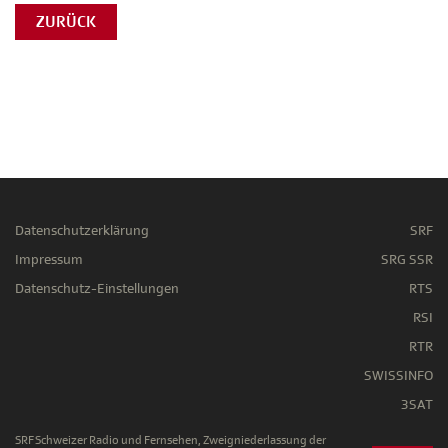
ZURÜCK
Datenschutzerklärung
SRF
Impressum
SRG SSR
Datenschutz-Einstellungen
RTS
RSI
RTR
SWISSINFO
3SAT
SRF Schweizer Radio und Fernsehen, Zweigniederlassung der