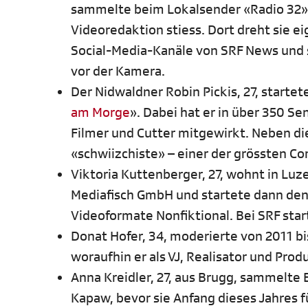
sammelte beim Lokalsender «Radio 32» 
Videoredaktion stiess. Dort dreht sie 
Social-Media-Kanäle von SRF News und s
vor der Kamera.
Der Nidwaldner Robin Pickis, 27, starte
am Morge
». Dabei hat er in über 350 S
Filmer und Cutter mitgewirkt. Neben dies
«schwiizchiste» – einer der grössten 
Viktoria Kuttenberger, 27, wohnt in Luz
Mediafisch GmbH und startete dann den
Videoformate Nonfiktional. Bei SRF sta
Donat Hofer, 34, moderierte von 2011 b
woraufhin er als VJ, Realisator und Pro
Anna Kreidler, 27, aus Brugg, sammelte
Kapaw, bevor sie Anfang dieses Jahres 