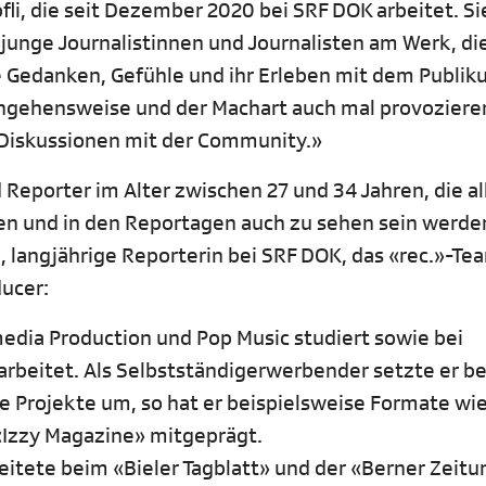
li, die seit Dezember 2020 bei SRF DOK arbeitet. Si
ind junge Journalistinnen und Journalisten am Werk, die
 Gedanken, Gefühle und ihr Erleben mit dem Publik
rangehensweise und der Machart auch mal provoziere
 Diskussionen mit der Community.»
porter im Alter zwischen 27 und 34 Jahren, die all
hen und in den Reportagen auch zu sehen sein werde
 langjährige Reporterin bei SRF DOK, das «rec.»-Te
ducer:
media Production und Pop Music studiert sowie bei
eitet. Als Selbstständigerwerbender setzte er be
he Projekte um, so hat er beispielsweise Formate wi
 «Izzy Magazine» mitgeprägt.
beitete beim «Bieler Tagblatt» und der «Berner Zeit