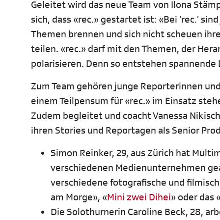
Geleitet wird das neue Team von Ilona Stämpf
sich, dass «rec.» gestartet ist: «Bei ‘rec.’ s
Themen brennen und sich nicht scheuen ihre
teilen. «rec.» darf mit den Themen, der He
polarisieren. Denn so entstehen spannende
Zum Team gehören junge Reporterinnen und Re
einem Teilpensum für «rec.» im Einsatz ste
Zudem begleitet und coacht Vanessa Nikisch,
ihren Stories und Reportagen als Senior Pro
Simon Reinker, 29, aus Zürich hat Multi
verschiedenen Medienunternehmen gearb
verschiedene fotografische und filmisc
am Morge», «
Mini zwei Dihei
» oder das
Die Solothurnerin Caroline Beck, 28, ar