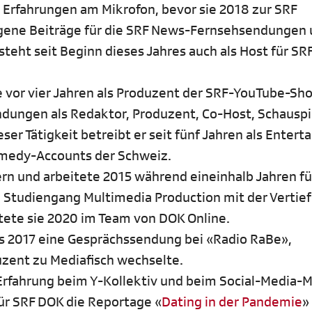
Erfahrungen am Mikrofon, bevor sie 2018 zur SRF
eigene Beiträge für die SRF News-Fernsehsendungen 
teht seit Beginn dieses Jahres auch als Host für S
te vor vier Jahren als Produzent der SRF-YouTube-Sh
endungen als Redaktor, Produzent, Co-Host, Schauspi
er Tätigkeit betreibt er seit fünf Jahren als Enterta
Comedy-Accounts der Schweiz.
ern und arbeitete 2015 während eineinhalb Jahren fü
 Studiengang Multimedia Production mit der Vertie
rtete sie 2020 im Team von DOK Online.
is 2017 eine Gesprächssendung bei «Radio RaBe»,
duzent zu Mediafisch wechselte.
 Erfahrung beim Y-Kollektiv und beim Social-Media-
für SRF DOK die Reportage «
Dating in der Pandemie
»