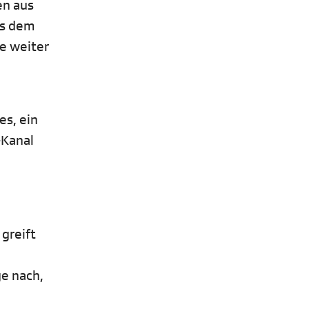
en aus
us dem
e weiter
es, ein
-Kanal
 greift
ge nach,