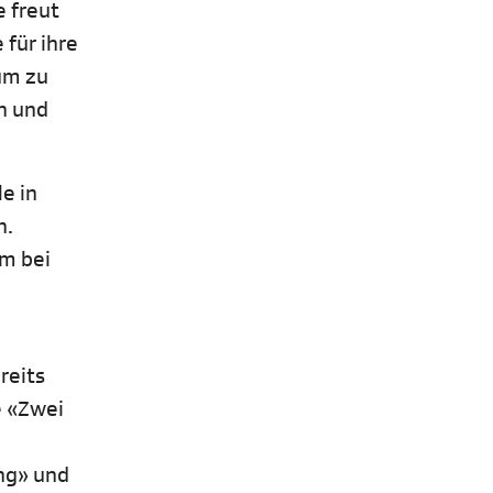
e freut
 für ihre
um zu
n und
e in
n.
am bei
reits
e «Zwei
ung» und