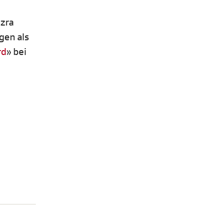
izra
gen als
rd
» bei