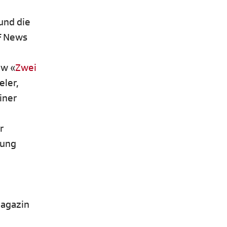
und die
RF News
ow «
Zwei
eler,
iner
r
fung
Magazin