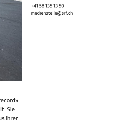
+41 58 135 13 50
medienstelle@srf.ch
record».
t. Sie
us ihrer