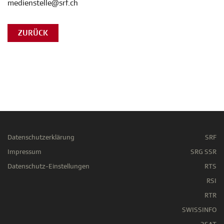
medienstelle@srf.ch
ZURÜCK
Datenschutzerklärung
SRF
Impressum
SRG SSR
Datenschutz-Einstellungen
RTS
RSI
RTR
SWISSINFO