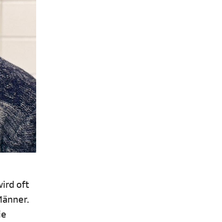
ird oft
Männer.
ie