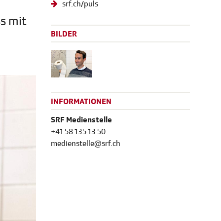
srf.ch/puls
s mit
BILDER
INFORMATIONEN
SRF Medienstelle
+41 58 135 13 50
medienstelle@srf.ch