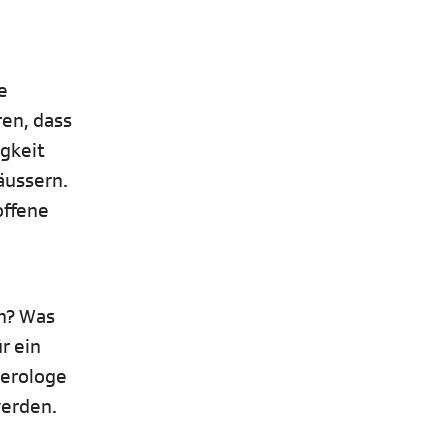
e
en, dass
gkeit
äussern.
offene
n? Was
r ein
terologe
werden.