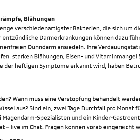
 Krämpfe, Blähungen
Menge verschiedenartigster Bakterien, die sich um di
 entzündliche Darmerkrankungen können dazu führ
rienfreien Dünndarm ansiedeln. Ihre Verdauungstäti
mpfen, starken Blähungen, Eisen- und Vitaminmangel 
che der heftigen Symptome erkannt wird, haben Betr
en? Wann muss eine Verstopfung behandelt werde
sel aus? Sind ein, zwei Tage Durchfall pro Monat fü
ei Magendarm-Spezialisten und ein Kinder-Gastroen
t – live im Chat. Fragen können vorab eingereicht 