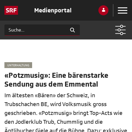
Medienportal
UNTERHALTUNG
«Potzmusig»: Eine bärenstarke
Sendung aus dem Emmental
Im ältesten «Bären» der Schweiz, in
Trubschachen BE, wird Volksmusik gross
geschrieben. «Potzmusig» bringt Top-Acts wie
den Jodlerklub Trub, Chummlig und die
Äntlibucher Giele auf die Bühne. Dazu: exklusive