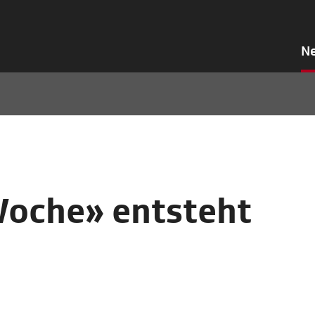
N
oche» entsteht