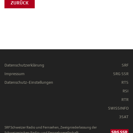
ZURÜCK
Datenschutzerklärung
SRF
Impressum
SRG SSR
Datenschutz-Einstellungen
RTS
RSI
RTR
SWISSINFO
3SAT
SRF Schweizer Radio und Fernsehen, Zweigniederlassung der
Schweizerischen Radio- und Fernsehgesellschaft