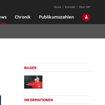
Home
Kontakt
Über SRF
ews
Chronik
Publikumszahlen
BILDER
INFORMATIONEN