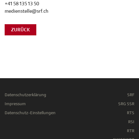
+41 58 135 13 50
medienstelle@srf.ch
ZURÜCK
Datenschutzerklärung
SRF
Impressum
SRG SSR
Datenschutz-Einstellungen
RTS
RSI
RTR