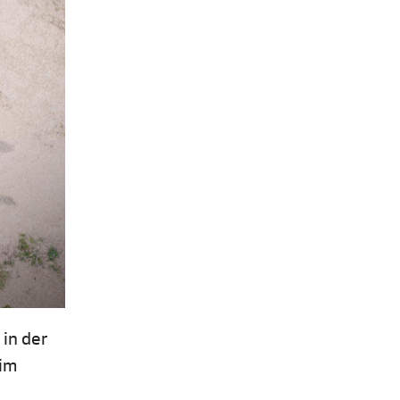
 in der
 im