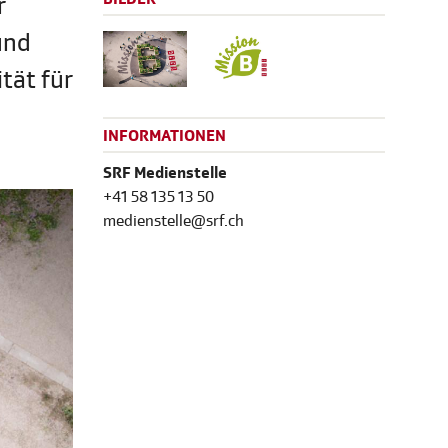
r
und
tät für
INFORMATIONEN
SRF Medienstelle
+41 58 135 13 50
medienstelle@srf.ch