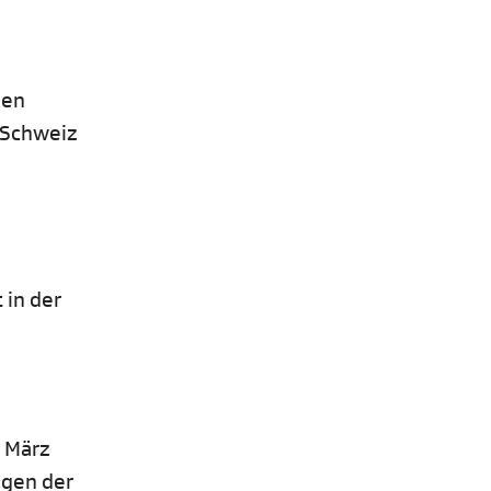
den
r Schweiz
 in der
. März
igen der