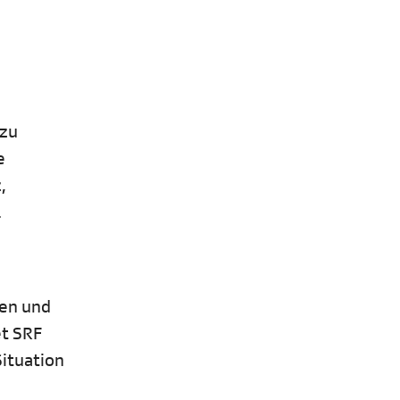
 zu
e
,
.
ten und
et SRF
Situation