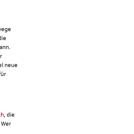
swege
die
ann.
r
el neue
für
ch
, die
. Wer