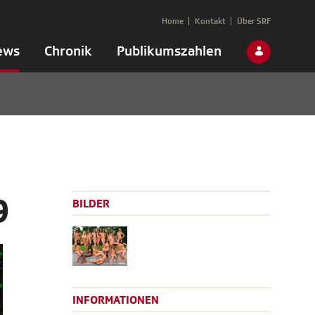
Home
Kontakt
Über SRF
ews
Chronik
Publikumszahlen
9
BILDER
INFORMATIONEN