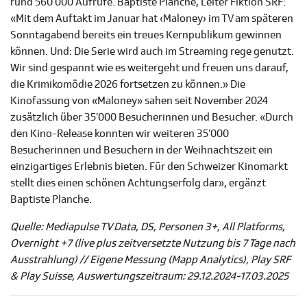
rund 560’000 Aufrufe. Baptiste Planche, Leiter Fiktion SRF:
«Mit dem Auftakt im Januar hat ‹Maloney› im TV am späteren
Sonntagabend bereits ein treues Kernpublikum gewinnen
können. Und: Die Serie wird auch im Streaming rege genutzt.
Wir sind gespannt wie es weitergeht und freuen uns darauf,
die Krimikomödie 2026 fortsetzen zu können.» Die
Kinofassung von «Maloney» sahen seit November 2024
zusätzlich über 35’000 Besucherinnen und Besucher. «Durch
den Kino-Release konnten wir weiteren 35’000
Besucherinnen und Besuchern in der Weihnachtszeit ein
einzigartiges Erlebnis bieten. Für den Schweizer Kinomarkt
stellt dies einen schönen Achtungserfolg dar», ergänzt
Baptiste Planche.
Quelle: Mediapulse TV Data, DS, Personen 3+, All Platforms,
Overnight +7 (live plus zeitversetzte Nutzung bis 7 Tage nach
Ausstrahlung) // Eigene Messung (Mapp Analytics), Play SRF
& Play Suisse, Auswertungszeitraum: 29.12.2024-17.03.2025