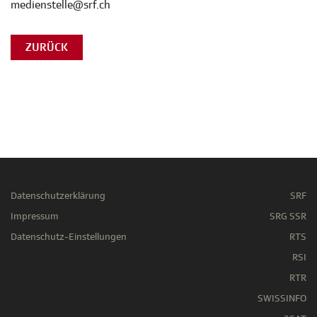
medienstelle@srf.ch
ZURÜCK
Datenschutzerklärung
SRF
Impressum
SRG SSR
Datenschutz-Einstellungen
RTS
RSI
RTR
SWISSINFO