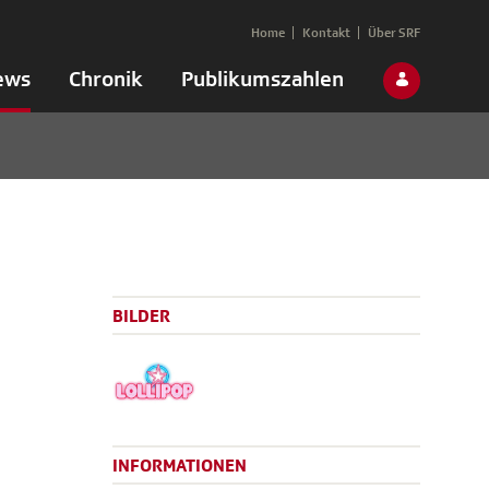
Home
Kontakt
Über SRF
ews
Chronik
Publikumszahlen
BILDER
INFORMATIONEN