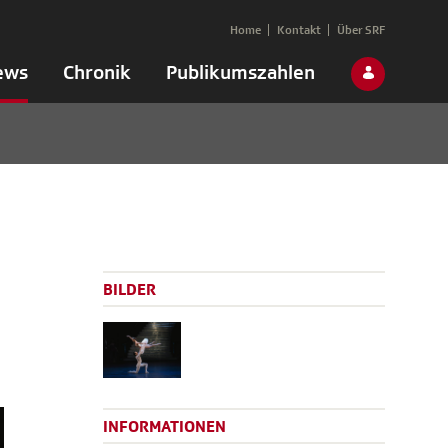
Home
Kontakt
Über SRF
ews
Chronik
Publikumszahlen
BILDER
INFORMATIONEN