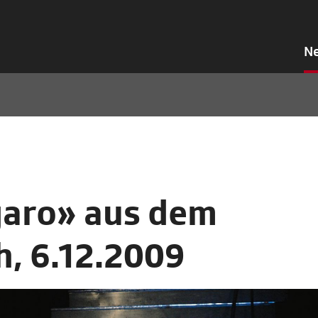
N
garo» aus dem
, 6.12.2009