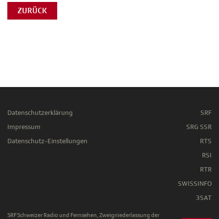
ZURÜCK
Datenschutzerklärung
SRF
Impressum
SRG SSR
Datenschutz-Einstellungen
RTS
RSI
RTR
SWISSINFO
3SAT
SRF Schweizer Radio und Fernsehen, Zweigniederlassung der