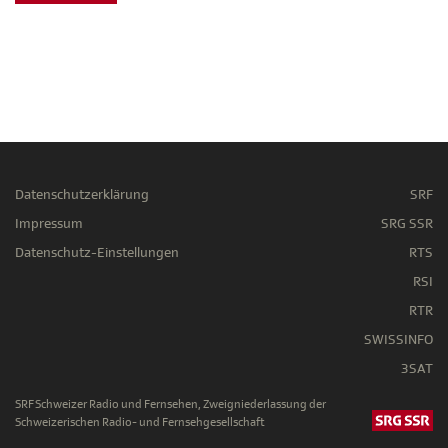
Datenschutzerklärung
SRF
Impressum
SRG SSR
Datenschutz-Einstellungen
RTS
RSI
RTR
SWISSINFO
3SAT
SRF Schweizer Radio und Fernsehen, Zweigniederlassung der
Schweizerischen Radio- und Fernsehgesellschaft