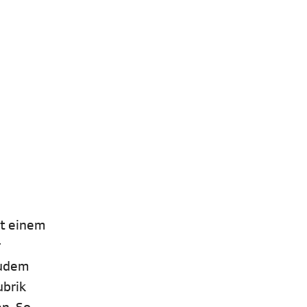
it einem
r
Zudem
ubrik