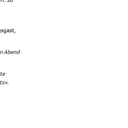
en. So
sgast,
en Abend
te
ts».