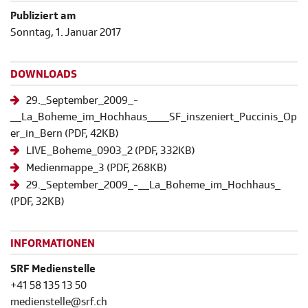
Publiziert am
Sonntag, 1. Januar 2017
DOWNLOADS
29._September_2009_-
__La_Boheme_im_Hochhaus____SF_inszeniert_Puccinis_Op
er_in_Bern
(
PDF
, 42KB)
LIVE_Boheme_0903_2
(
PDF
, 332KB)
Medienmappe_3
(
PDF
, 268KB)
29._September_2009_-__La_Boheme_im_Hochhaus_
(
PDF
, 32KB)
INFORMATIONEN
SRF Medienstelle
+41 58 135 13 50
medienstelle@srf.ch