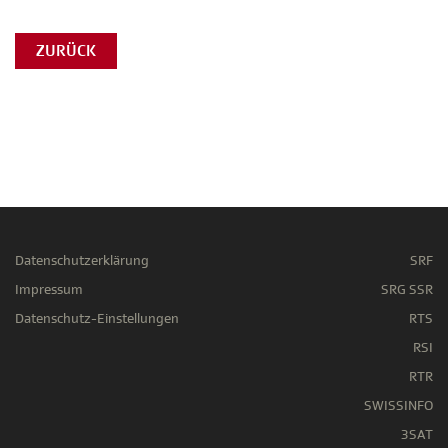
ZURÜCK
Datenschutzerklärung
SRF
Impressum
SRG SSR
Datenschutz-Einstellungen
RTS
RSI
RTR
SWISSINFO
3SAT