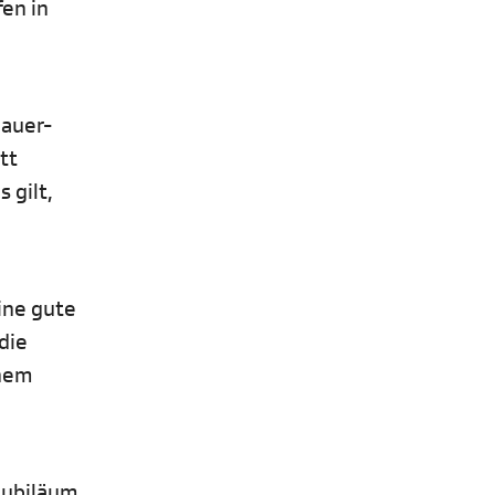
en in
hauer-
tt
 gilt,
eine gute
 die
inem
Jubiläum