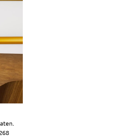
raten.
 268