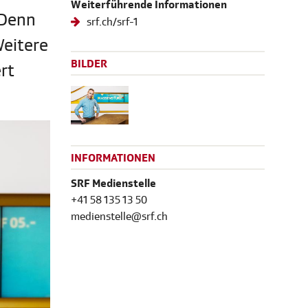
Weiterführende Informationen
 Denn
srf.ch/srf-1
Weitere
BILDER
rt
INFORMATIONEN
SRF Medienstelle
+41 58 135 13 50
medienstelle@srf.ch