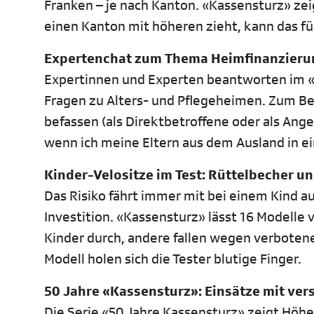
Franken – je nach Kanton. «Kassensturz» zei
einen Kanton mit höheren zieht, kann das fü
Expertenchat zum Thema Heimfinanzieru
Expertinnen und Experten beantworten im «K
Fragen zu Alters- und Pflegeheimen. Zum Bei
befassen (als Direktbetroffene oder als Angeh
wenn ich meine Eltern aus dem Ausland in 
Kinder-Velositze im Test: Rüttelbecher un
Das Risiko fährt immer mit bei einem Kind au
Investition. «Kassensturz» lässt 16 Modelle vo
Kinder durch, andere fallen wegen verbotene
Modell holen sich die Tester blutige Finger.
50 Jahre «Kassensturz»: Einsätze mit ver
Die Serie «50 Jahre Kassensturz» zeigt Hö