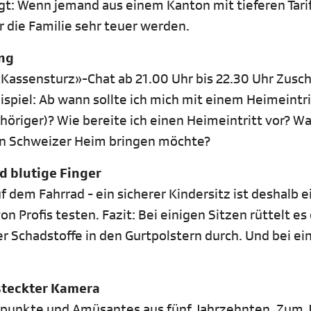
gt: Wenn jemand aus einem Kanton mit tieferen Tarif
r die Familie sehr teuer werden.
ng
assensturz»-Chat ab 21.00 Uhr bis 22.30 Uhr Zusc
spiel: Ab wann sollte ich mich mit einem Heimeintri
öriger)? Wie bereite ich einen Heimeintritt vor? Was
ein Schweizer Heim bringen möchte?
d blutige Finger
f dem Fahrrad - ein sicherer Kindersitz ist deshalb 
n Profis testen. Fazit: Bei einigen Sitzen rüttelt es
r Schadstoffe in den Gurtpolstern durch. Und bei e
steckter Kamera
hepunkte und Amüsantes aus fünf Jahrzehnten. Zum 