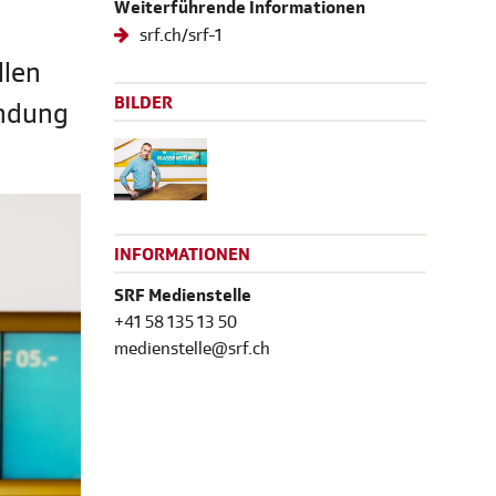
Weiterführende Informationen
srf.ch/srf-1
llen
BILDER
endung
INFORMATIONEN
SRF Medienstelle
+41 58 135 13 50
medienstelle@srf.ch