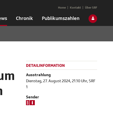
Home
Kontakt
Über SRF
ews
Chronik
Publikumszahlen
DETAILINFORMATION
aum
Ausstrahlung
Dienstag, 27. August 2024, 21.10 Uhr, SRF
n
1
Sender