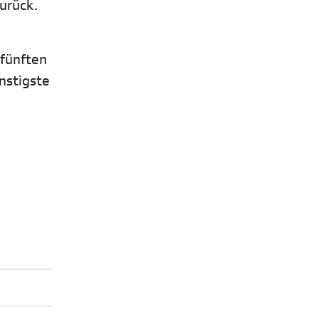
urück.
 fünften
nstigste