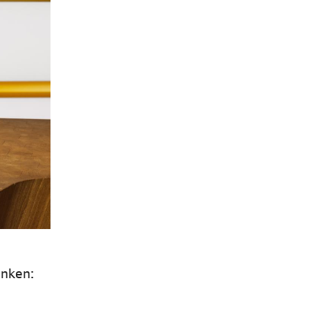
anken: