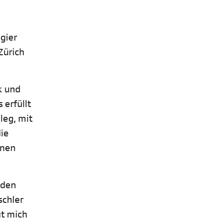
gier
Zürich
k und
 erfüllt
ileg, mit
die
inen
 den
schler
ut mich