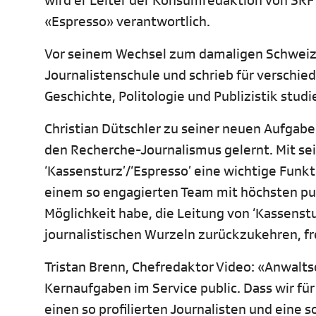
wird er Leiter der Konsumredaktion von SRF
«Espresso» verantwortlich.
Vor seinem Wechsel zum damaligen Schweizer
Journalistenschule und schrieb für verschied
Geschichte, Politologie und Publizistik studie
Christian Dütschler zu seiner neuen Aufgab
den Recherche-Journalismus gelernt. Mit sei
‘Kassensturz’/‘Espresso’ eine wichtige Funktio
einem so engagierten Team mit höchsten pub
Möglichkeit habe, die Leitung von ‘Kassens
journalistischen Wurzeln zurückzukehren, f
Tristan Brenn, Chefredaktor Video: «Anwalts
Kernaufgaben im Service public. Dass wir fü
einen so profilierten Journalisten und eine