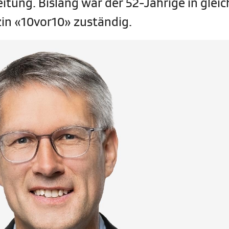
itung. Bislang war der 52-Jährige in gleic
in «10vor10» zuständig.