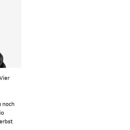
Vier
n noch
io
Herbst