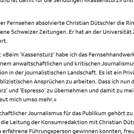
 und ist damit für die Sendungen «Kassensturz» und
 Fernsehen absolvierte Christian Dütschler die Rin
ene Schweizer Zeitungen. Er hat an der Universität 
rt.
e: «Beim ‘Kassensturz’ habe ich das Fernsehhandwer
nem anwaltschaftlichen und kritischen Journalismus
n in der journalistischen Landschaft. Es ist ein Priv
lizistischen Ansprüchen zu arbeiten. Dass ich nun 
turz’ und ‘Espresso’ zu übernehmen und damit zu me
reut mich umso mehr.»
chaftlicher Journalismus für das Publikum gehört zu
r die Leitung der Konsumredaktion mit Christian Düt
 so erfahrene Führungsperson gewinnen konnten, fre