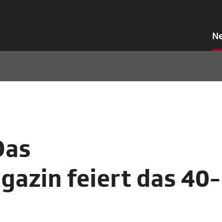
N
Das
zin feiert das 40-