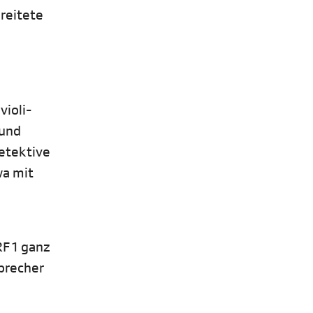
ereitete
violi-
 und
detektive
wa mit
RF 1 ganz
Sprecher