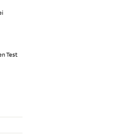
ei
en Test