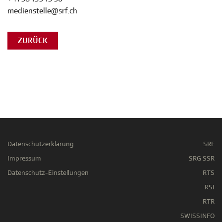
medienstelle@srf.ch
ZURÜCK
Datenschutzerklärung
SRF
Impressum
SRG SSR
Datenschutz-Einstellungen
RTS
RSI
RTR
SWISSINFO