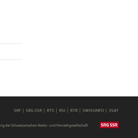
SRF
SRG SSR
RTS
RSI
RTR
SWISSINFO
3SAT
ng der Schweizerischen Radio- und Fernsehgesellschaft