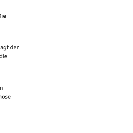
Die
agt der
die
en
nhose