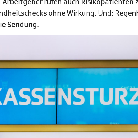
: Arbeitgeber rufen auch Risikopatienten 
undheitschecks ohne Wirkung. Und: Rege
die Sendung.