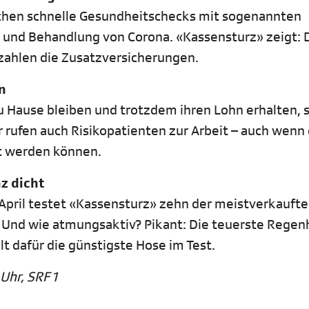
echen schnelle Gesundheitschecks mit sogenannten
 und Behandlung von Corona. «Kassensturz» zeigt: 
ezahlen die Zusatzversicherungen.
n
 Hause bleiben und trotzdem ihren Lohn erhalten, s
 rufen auch Risikopatienten zur Arbeit – auch wenn 
rt werden können.
z dicht
pril testet «Kassensturz» zehn der meistverkauft
? Und wie atmungsaktiv? Pikant: Die teuerste Rege
lt dafür die günstigste Hose im Test.
 Uhr, SRF 1