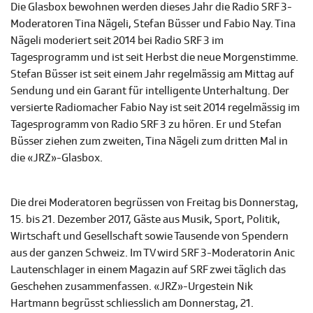
Die Glasbox bewohnen werden dieses Jahr die Radio SRF 3-
Moderatoren Tina Nägeli, Stefan Büsser und Fabio Nay. Tina
Nägeli moderiert seit 2014 bei Radio SRF 3 im
Tagesprogramm und ist seit Herbst die neue Morgenstimme.
Stefan Büsser ist seit einem Jahr regelmässig am Mittag auf
Sendung und ein Garant für intelligente Unterhaltung. Der
versierte Radiomacher Fabio Nay ist seit 2014 regelmässig im
Tagesprogramm von Radio SRF 3 zu hören. Er und Stefan
Büsser ziehen zum zweiten, Tina Nägeli zum dritten Mal in
die «JRZ»-Glasbox.
Die drei Moderatoren begrüssen von Freitag bis Donnerstag,
15. bis 21. Dezember 2017, Gäste aus Musik, Sport, Politik,
Wirtschaft und Gesellschaft sowie Tausende von Spendern
aus der ganzen Schweiz. Im TV wird SRF 3-Moderatorin Anic
Lautenschlager in einem Magazin auf SRF zwei täglich das
Geschehen zusammenfassen. «JRZ»-Urgestein Nik
Hartmann begrüsst schliesslich am Donnerstag, 21.