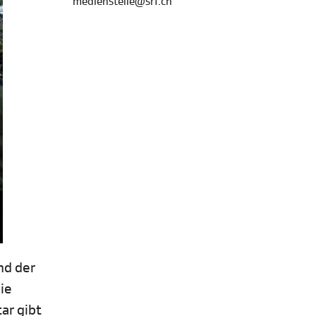
medienstelle@srf.ch
nd der
ie
ar gibt