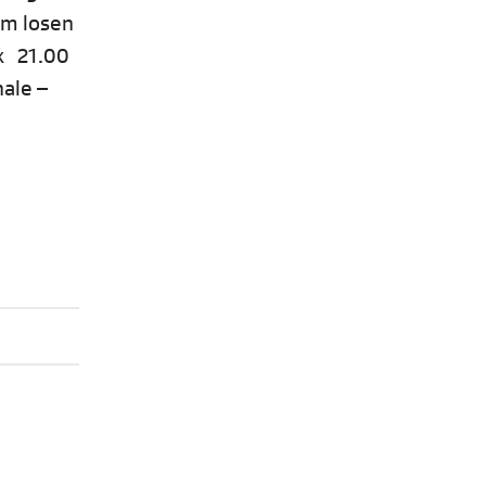
em losen
ox 21.00
ale –