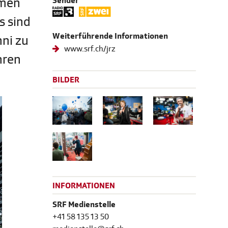
amen
Sender
s sind
Weiterführende Informationen
nni zu
www.srf.ch/jrz
hren
BILDER
INFORMATIONEN
SRF Medienstelle
+41 58 135 13 50