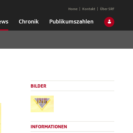
Home
Kontakt
Über SRF
ews
Chronik
Publikumszahlen
BILDER
INFORMATIONEN