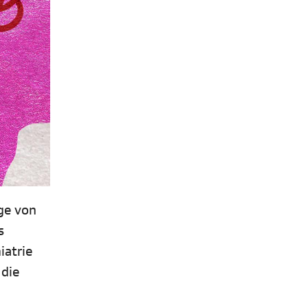
uge von
s
iatrie
 die