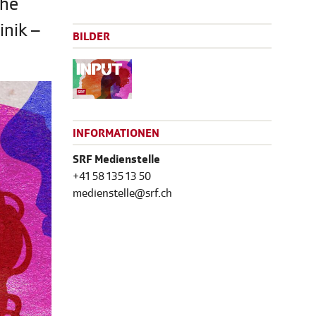
che
inik –
BILDER
INFORMATIONEN
SRF Medienstelle
+41 58 135 13 50
medienstelle@srf.ch