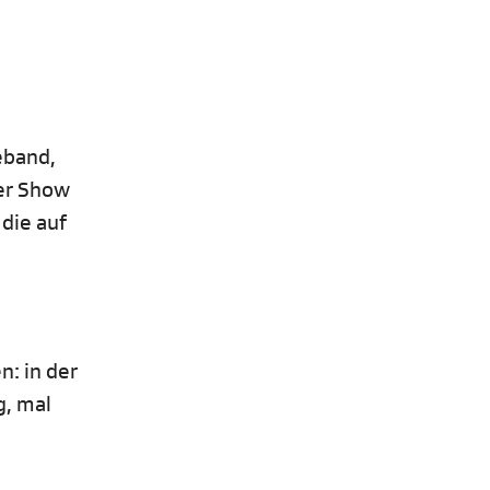
eband,
der Show
die auf
: in der
g, mal