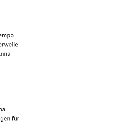
tempo.
erweile
 Anna
na
rgen für