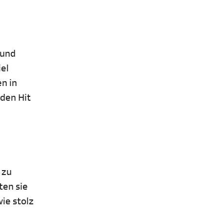
 und
iel
en in
 den Hit
 zu
ten sie
wie stolz