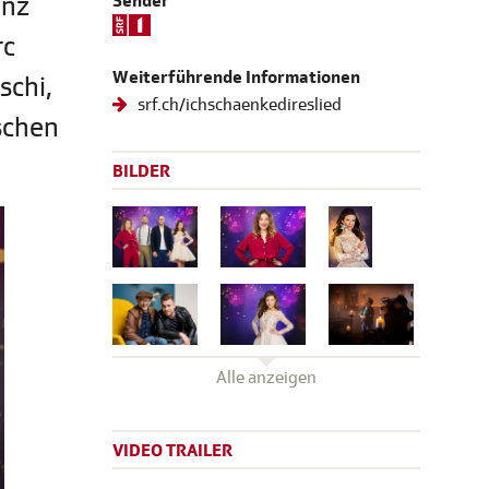
anz
Sender
rc
Weiterführende Informationen
schi,
srf.ch/ichschaenkedireslied
schen
BILDER
Alle anzeigen
VIDEO TRAILER