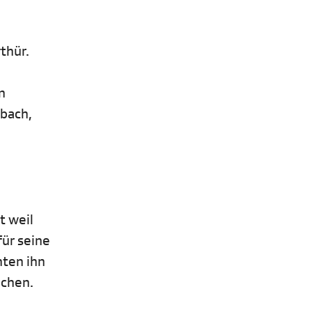
thür.
n
nbach,
t weil
für seine
hten ihn
achen.