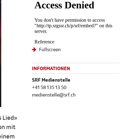
Fullscreen
INFORMATIONEN
SRF Medienstelle
+41 58 135 13 50
medienstelle@srf.ch
s Lied»
on mit
 einem