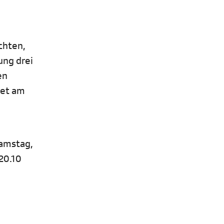
chten,
ung drei
en
det am
Samstag,
 20.10