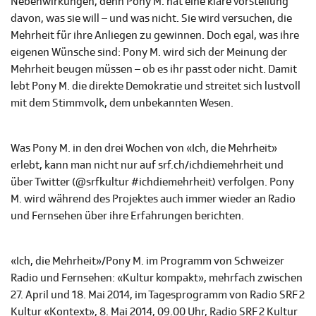
Nebenwirkungen, denn Pony M. hat eine klare Vorstellung
davon, was sie will – und was nicht. Sie wird versuchen, die
Mehrheit für ihre Anliegen zu gewinnen. Doch egal, was ihre
eigenen Wünsche sind: Pony M. wird sich der Meinung der
Mehrheit beugen müssen – ob es ihr passt oder nicht. Damit
lebt Pony M. die direkte Demokratie und streitet sich lustvoll
mit dem Stimmvolk, dem unbekannten Wesen.
Was Pony M. in den drei Wochen von «Ich, die Mehrheit»
erlebt, kann man nicht nur auf srf.ch/ichdiemehrheit und
über Twitter (@srfkultur #ichdiemehrheit) verfolgen. Pony
M. wird während des Projektes auch immer wieder an Radio
und Fernsehen über ihre Erfahrungen berichten.
«Ich, die Mehrheit»/Pony M. im Programm von Schweizer
Radio und Fernsehen: «Kultur kompakt», mehrfach zwischen
27. April und 18. Mai 2014, im Tagesprogramm von Radio SRF 2
Kultur «Kontext», 8. Mai 2014, 09.00 Uhr, Radio SRF 2 Kultur