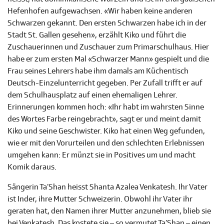
Hefenhofen aufgewachsen. «Wir haben keine anderen
Schwarzen gekannt. Den ersten Schwarzen habe ich in der
Stadt St. Gallen gesehen», erzählt Kiko und führt die
Zuschauerinnen und Zuschauer zum Primarschulhaus. Hier
habe er zum ersten Mal «Schwarzer Mann» gespielt und die
Frau seines Lehrers habe ihm damals am Küchentisch
Deutsch-Einzelunterricht gegeben. Per Zufall trifft er auf
dem Schulhausplatz auf einen ehemaligen Lehrer.
Erinnerungen kommen hoch: «Ihr habt im wahrsten Sinne
des Wortes Farbe reingebracht», sagt er und meint damit
Kiko und seine Geschwister. Kiko hat einen Weg gefunden,
wie er mit den Vorurteilen und den schlechten Erlebnissen
umgehen kann: Er münzt sie in Positives um und macht
Komik daraus.
Sängerin Ta’Shan heisst Shanta Azalea Venkatesh. Ihr Vater
ist Inder, ihre Mutter Schweizerin. Obwohl ihr Vater ihr
geraten hat, den Namen ihrer Mutter anzunehmen, blieb sie
bei Venkatesh. Das kostete sie – so vermutet Ta’Shan – einen