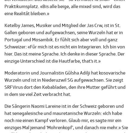
Praktikumsplatz. «Bis alle beige, alle mixed sind, wird das
eine Realität bleiben.»
Ketelby James, Musiker und Mitglied der Jas Crw, ist in St.
Gallen geboren und aufgewachsen, seine Wurzeln hat er in
Portugal und Mosambik. Er fühlt sich aber voll und ganz
Schweizer: «Für mich ist es nicht ein Integrieren. Ich bin von
hier. Das ist meine Sprache. Ich denke in dieser Sprache. Der
einzige Unterschied ist die Hautfarbe, that’s it.»
Moderatorin und Journalistin Gülsha Adilji hat kosovarische
Wurzeln und ist in Niederuzwil SG aufgewachsen. Sie zeigt
SRF Virus dort den Kebabladen, den ihre Mutter geführt und
in dem sie viel Zeit verbracht hat.
Die Sängerin Naomi Lareine ist in der Schweiz geboren und
hat senegalesische und mauretanische Wurzeln: «Ich habe
noch nie einen Kampf verloren. Glaub mir, es sagte mir ein
einziges Mal jemand ‘Mohrenkopf’, und danach nie mehr.» Sie