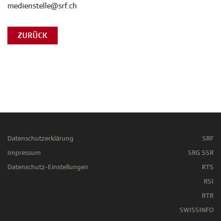
medienstelle@srf.ch
ZURÜCK
Datenschutzerklärung
SRF
Impressum
SRG SSR
Datenschutz-Einstellungen
RTS
RSI
RTR
SWISSINFO