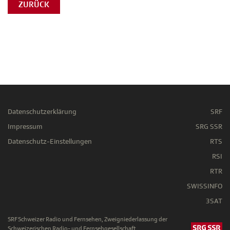
ZURÜCK
Datenschutzerklärung
SRF
Impressum
SRG SSR
Datenschutz-Einstellungen
RTS
RSI
RTR
SWISSINFO
3SAT
SRF Schweizer Radio und Fernsehen, Zweigniederlassung der
Schweizerischen Radio- und Fernsehgesellschaft