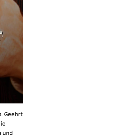
s. Geehrt
die
n und