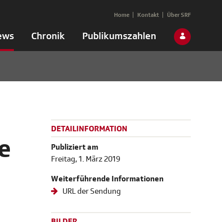
Home
Kontakt
Über SRF
ews
Chronik
Publikumszahlen
DETAILINFORMATION
e
Publiziert am
Freitag, 1. März 2019
Weiterführende Informationen
URL der Sendung
BILDER