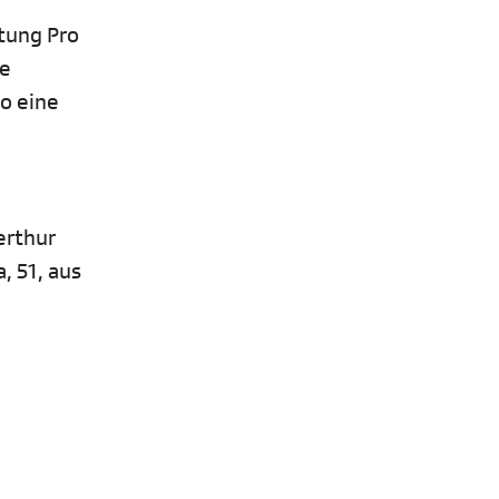
tung Pro
ie
o eine
erthur
, 51, aus