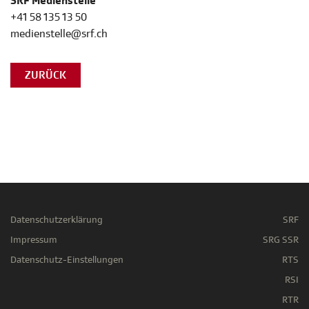
SRF Medienstelle
+41 58 135 13 50
medienstelle@srf.ch
ZURÜCK
Datenschutzerklärung
SRF
Impressum
SRG SSR
Datenschutz-Einstellungen
RTS
RSI
RTR