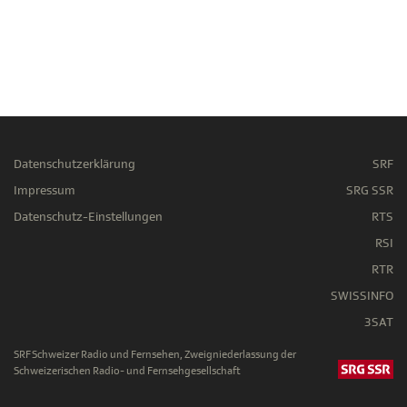
Datenschutzerklärung
SRF
Impressum
SRG SSR
Datenschutz-Einstellungen
RTS
RSI
RTR
SWISSINFO
3SAT
SRF Schweizer Radio und Fernsehen, Zweigniederlassung der
Schweizerischen Radio- und Fernsehgesellschaft